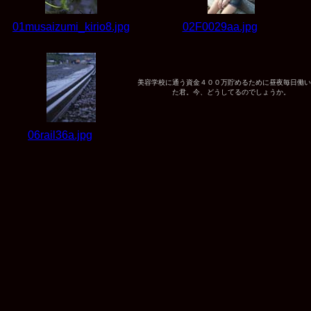
01musaizumi_kirio8.jpg
02F0029aa.jpg
美容学校に通う資金４００万貯めるために昼夜毎日働い
た君。今、どうしてるのでしょうか。
06rail36a.jpg